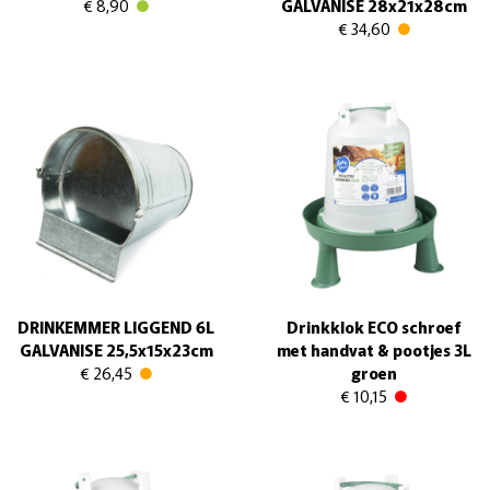
€ 8,90
GALVANISE 28x21x28cm
€ 34,60
DRINKEMMER LIGGEND 6L
Drinkklok ECO schroef
GALVANISE 25,5x15x23cm
met handvat & pootjes 3L
€ 26,45
groen
€ 10,15