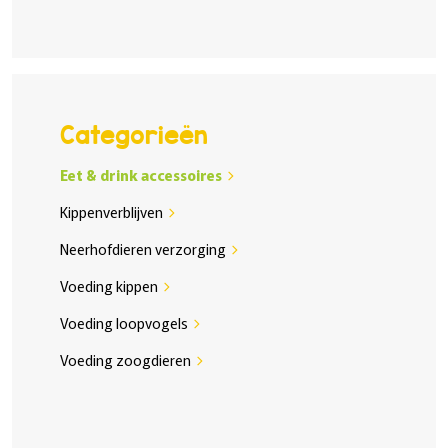
Categorieën
Eet & drink accessoires
chevron_right
Kippenverblijven
chevron_right
Neerhofdieren verzorging
chevron_right
Voeding kippen
chevron_right
Voeding loopvogels
chevron_right
Voeding zoogdieren
chevron_right