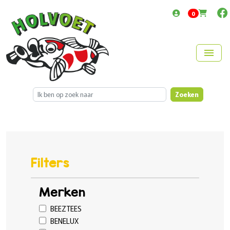
items in cart
0
menu
Zoeken
Filters
Merken
BEEZTEES
BENELUX