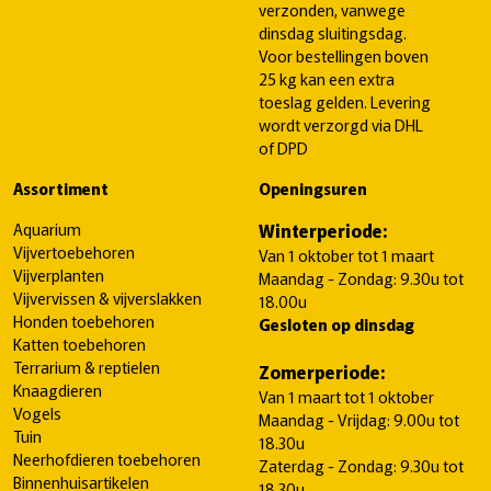
verzonden, vanwege
dinsdag sluitingsdag.
Voor bestellingen boven
25 kg kan een extra
toeslag gelden. Levering
wordt verzorgd via DHL
of DPD
Assortiment
Openingsuren
Aquarium
Winterperiode:
Vijvertoebehoren
Van 1 oktober tot 1 maart
Vijverplanten
Maandag - Zondag: 9.30u tot
Vijvervissen & vijverslakken
18.00u
Honden toebehoren
Gesloten op dinsdag
Katten toebehoren
Terrarium & reptielen
Zomerperiode:
Knaagdieren
Van 1 maart tot 1 oktober
Vogels
Maandag - Vrijdag: 9.00u tot
Tuin
18.30u
Neerhofdieren toebehoren
Zaterdag - Zondag: 9.30u tot
Binnenhuisartikelen
18.30u