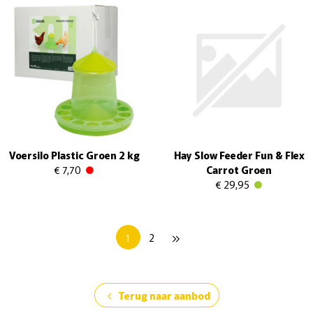
Voersilo Plastic Groen 2 kg
Hay Slow Feeder Fun & Flex
€ 7,70
Carrot Groen
€ 29,95
1
2
keyboard_double_arrow_right
Terug naar aanbod
chevron_left