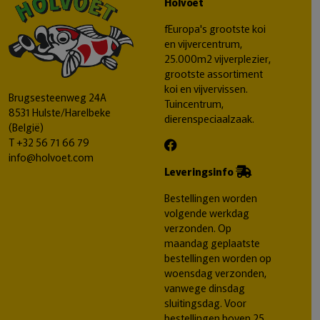
Holvoet
fEuropa's grootste koi
en vijvercentrum,
25.000m2 vijverplezier,
grootste assortiment
koi en vijvervissen.
Brugsesteenweg 24A
Tuincentrum,
8531 Hulste/Harelbeke
dierenspeciaalzaak.
(België)
T
+32 56 71 66 79
info@holvoet.com
Leveringsinfo
Bestellingen worden
volgende werkdag
verzonden. Op
maandag geplaatste
bestellingen worden op
woensdag verzonden,
vanwege dinsdag
sluitingsdag. Voor
bestellingen boven 25