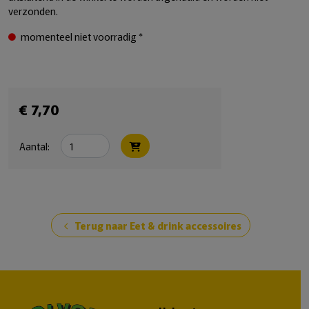
verzonden.
momenteel niet voorradig *
€ 7,70
Aantal:
Terug naar Eet & drink accessoires
chevron_left