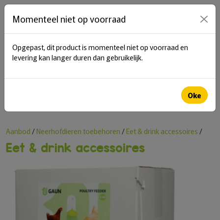
items in cart
0
Momenteel niet op voorraad
Opgepast, dit product is momenteel niet op voorraad en
menu
levering kan langer duren dan gebruikelijk.
Zoeken
Oke
Aanbod
/
Neerhofdieren toebehoren
/
Eet & drink accessoires
/
Eet & drink accessoires