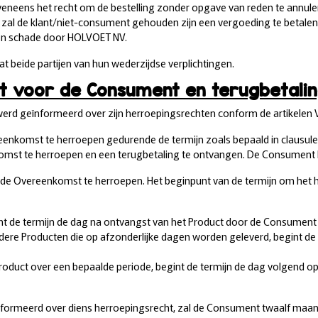
eveneens het recht om de bestelling zonder opgave van reden te annuler
al zal de klant/niet-consument gehouden zijn een vergoeding te betale
en schade door HOLVOET NV.
at beide partijen van hun wederzijdse verplichtingen.
ht voor de Consument en terugbetali
g werd geïnformeerd over zijn herroepingsrechten conform de artikelen
eenkomst te herroepen gedurende de termijn zoals bepaald in claus
omst te herroepen en een terugbetaling te ontvangen. De Consument 
e Overeenkomst te herroepen. Het beginpunt van de termijn om het he
egint de termijn de dag na ontvangst van het Product door de Consument
rdere Producten die op afzonderlijke dagen worden geleverd, begint d
 Product over een bepaalde periode, begint de termijn de dag volgend
nformeerd over diens herroepingsrecht, zal de Consument twaalf maa