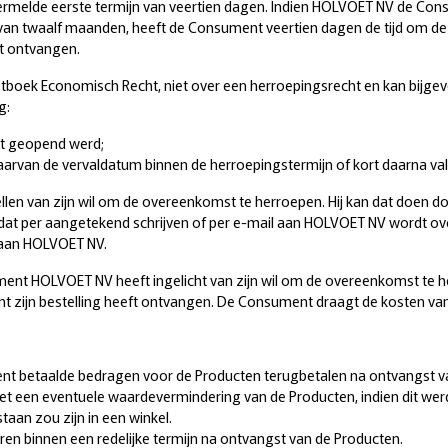
ermelde eerste termijn van veertien dagen. Indien HOLVOET NV de Con
van twaalf maanden, heeft de Consument veertien dagen de tijd om d
t ontvangen.
etboek Economisch Recht, niet over een herroepingsrecht en kan bijge
g:
t geopend werd;
rvan de vervaldatum binnen de herroepingstermijn of kort daarna val
len van zijn wil om de overeenkomst te herroepen. Hij kan dat doen do
t per aangetekend schrijven of per e-mail aan HOLVOET NV wordt ov
l aan HOLVOET NV.
ent HOLVOET NV heeft ingelicht van zijn wil om de overeenkomst te he
 zijn bestelling heeft ontvangen. De Consument draagt de kosten van
t betaalde bedragen voor de Producten terugbetalen na ontvangst v
t een eventuele waardevermindering van de Producten, indien dit wer
aan zou zijn in een winkel.
ren binnen een redelijke termijn na ontvangst van de Producten.