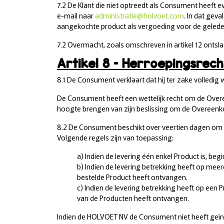
7.2 De Klant die niet optreedt als Consument heeft 
e-mail naar
administratie@holvoet.com
. In dat gev
aangekochte product als vergoeding voor de geled
7.2 Overmacht, zoals omschreven in artikel 12 ontsla
Artikel 8 – Herroepingsrec
8.1 De Consument verklaart dat hij ter zake volledi
De Consument heeft een wettelijk recht om de Over
hoogte brengen van zijn beslissing om de Overeenk
8.2 De Consument beschikt over veertien dagen om d
Volgende regels zijn van toepassing:
a) Indien de levering één enkel Product is, b
b) Indien de levering betrekking heeft op mee
bestelde Product heeft ontvangen.
c) Indien de levering betrekking heeft op een
van de Producten heeft ontvangen.
Indien de HOLVOET NV de Consument niet heeft geï