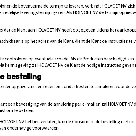
binnen de bovenvermelde termijn te leveren, verbindt HOLVOET NV zich e
 redelijke leveringstermijn geven. Als HOLVOET NV de termijn opnieuw o
res dat de Klant aan HOLVOET NV heeft opgegeven tijdens het aankoop
hikbaar is op het adres van de Klant, dient de Klant de instructies te v
ng te controleren op eventuele schade. Als de Producten beschadigd zij
Na kennisgeving zal HOLVOET NV de Klant de nodige instructies geven
e bestelling
onder opgave van een reden en zonder kosten te annuleren vóór de verz
ent een bevestiging van de annulering per e-mail en zal HOLVOET NV 
ikt om te betalen.
HOLVOET NV hebben verlaten, kan de Consument de bestelling niet meer
8 van onderhavige voorwaarden.