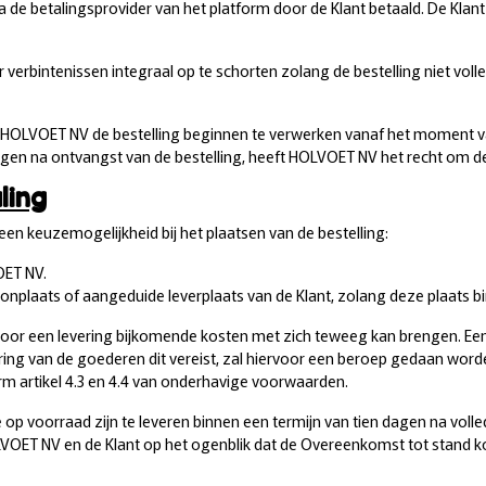
ia de betalingsprovider van het platform door de Klant betaald. De Klant
verbintenissen integraal op te schorten zolang de bestelling niet vol
 zal HOLVOET NV de bestelling beginnen te verwerken vanaf het moment 
agen na ontvangst van de bestelling, heeft HOLVOET NV het recht om de
ling
een keuzemogelijkheid bij het plaatsen van de bestelling:
OET NV.
onplaats of aangeduide leverplaats van de Klant, zolang deze plaats bi
en voor een levering bijkomende kosten met zich teweeg kan brengen.
ering van de goederen dit vereist, zal hiervoor een beroep gedaan word
m artikel 4.3 en 4.4 van onderhavige voorwaarden.
op voorraad zijn te leveren binnen een termijn van tien dagen na volle
 NV en de Klant op het ogenblik dat de Overeenkomst tot stand komt. 