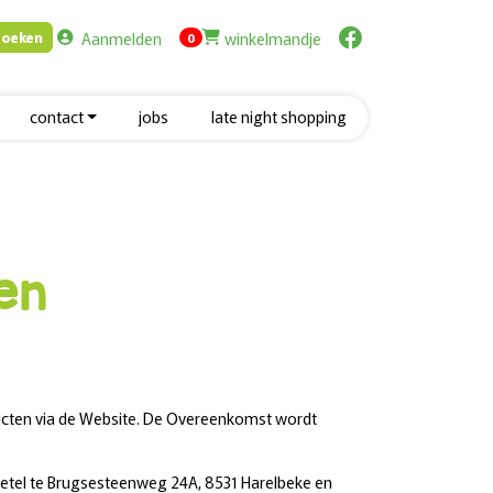
Aanmelden
winkelmandje
Zoeken
items in cart
0
contact
jobs
late night shopping
en
cten via de Website. De Overeenkomst wordt
el te Brugsesteenweg 24A, 8531 Harelbeke en