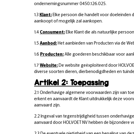
ondernemingsnummer 0450.126.025.
1.3
Klant:
Elke persoon die handelt voor doeleinden die
aankoopt of mogelijk zal aankopen.
1.4
Consument:
Elke Klant die als natuurlijke persoo
1.5
Aanbod:
Het aanbieden van Producten via de We
1.6
Producten:
Alle goederen beschikbaar voor aan
1.7
Website:
De website geëxploiteerd door HOLVOET
diverse soorten dieren, dierbenodigdheden en tuind
Artikel 2: Toepassing
2.1 Onderhavige algemene voorwaarden zijn van toepa
erkent en aanvaardt de Klant uitdrukkelijk deze voor
aanvaard zijn.
2.2 Ingeval van tegenstrijdigheid tussen onderhavig
aanvaard door HOLVOET NV hebben de bijzondere vo
2.3 De eventuele nietigheid van een bepaling van de