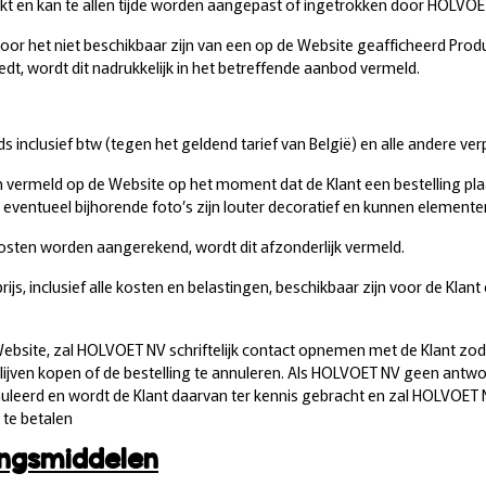
kt en kan te allen tijde worden aangepast of ingetrokken door HOLVOE
or het niet beschikbaar zijn van een op de Website geafficheerd Produ
t, wordt dit nadrukkelijk in het betreffende aanbod vermeld.
eds inclusief btw (tegen het geldend tarief van België) en alle andere ve
ijn vermeld op de Website op het moment dat de Klant een bestelling plaa
ventueel bijhorende foto’s zijn louter decoratief en kunnen elementen b
e kosten worden aangerekend, wordt dit afzonderlijk vermeld.
 prijs, inclusief alle kosten en belastingen, beschikbaar zijn voor de 
e Website, zal HOLVOET NV schriftelijk contact opnemen met de Klant zod
lijven kopen of de bestelling te annuleren. Als HOLVOET NV geen antwo
uleerd en wordt de Klant daarvan ter kennis gebracht en zal HOLVOET
 te betalen
lingsmiddelen