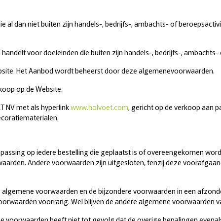
 al dan niet buiten zijn handels-, bedrijfs-, ambachts- of beroepsactiv
n handelt voor doeleinden die buiten zijn handels-, bedrijfs-, ambachts- 
bsite. Het Aanbod wordt beheerst door deze algemenevoorwaarden.
koop op de Website.
 NV met als hyperlink
www.holvoet.com
, gericht op de verkoop aan p
ecoratiematerialen.
ssing op iedere bestelling die geplaatst is of overeengekomen wordt v
waarden. Andere voorwaarden zijn uitgesloten, tenzij deze voorafgaandel
e algemene voorwaarden en de bijzondere voorwaarden in een afzonderli
orwaarden voorrang. Wel blijven de andere algemene voorwaarden v
ze voorwaarden heeft niet tot gevolg dat de overige bepalingen evena