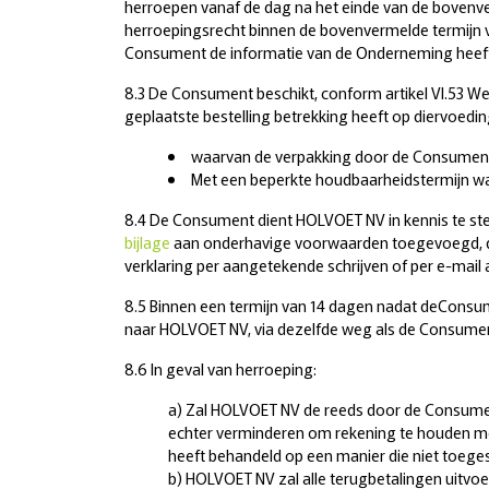
herroepen vanaf de dag na het einde van de bovenv
herroepingsrecht binnen de bovenvermelde termijn 
Consument de informatie van de Onderneming heef
8.3 De Consument beschikt, conform artikel VI.53 W
geplaatste bestelling betrekking heeft op diervoedin
waarvan de verpakking door de Consumen
Met een beperkte houdbaarheidstermijn waa
8.4 De Consument dient HOLVOET NV in kennis te stel
bijlage
aan onderhavige voorwaarden toegevoegd, da
verklaring per aangetekende schrijven of per e-mai
8.5 Binnen een termijn van 14 dagen nadat deConsum
naar HOLVOET NV, via dezelfde weg als de Consument
8.6 In geval van herroeping:
a) Zal HOLVOET NV de reeds door de Consumen
echter verminderen om rekening te houden me
heeft behandeld op een manier die niet toegest
b) HOLVOET NV zal alle terugbetalingen uitvoe