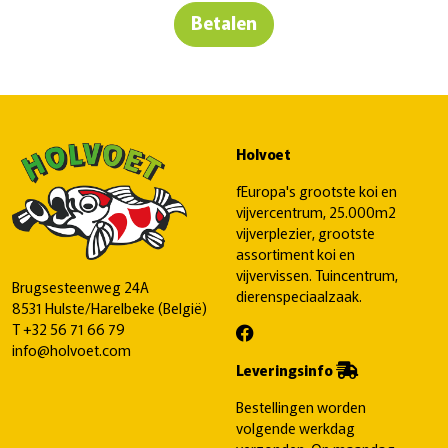
Betalen
Holvoet
fEuropa's grootste koi en
vijvercentrum, 25.000m2
vijverplezier, grootste
assortiment koi en
vijvervissen. Tuincentrum,
Brugsesteenweg 24A
dierenspeciaalzaak.
8531 Hulste/Harelbeke (België)
T
+32 56 71 66 79
info@holvoet.com
Leveringsinfo
Bestellingen worden
volgende werkdag