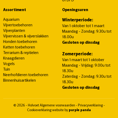
Assortiment
Openingsuren
Aquarium
Winterperiode:
Vijvertoebehoren
Van 1 oktober tot 1 maart
Vijverplanten
Maandag - Zondag: 9.30u tot
Vijvervissen & vijverslakken
18.00u
Honden toebehoren
Gesloten op dinsdag
Katten toebehoren
Terrarium & reptielen
Zomerperiode:
Knaagdieren
Van 1 maart tot 1 oktober
Vogels
Maandag - Vrijdag: 9.00u tot
Tuin
18.30u
Neerhofdieren toebehoren
Zaterdag - Zondag: 9.30u tot
Binnenhuisartikelen
18.30u
Gesloten op dinsdag
© 2026 - Holvoet
Algemene voorwaarden
-
Privacyverklaring
-
Cookieverklaring
website by
purple panda