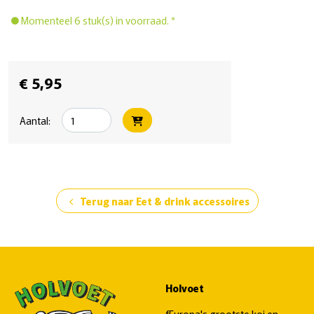
Momenteel 6 stuk(s) in voorraad. *
€ 5,95
Aantal:
Terug naar Eet & drink accessoires
chevron_left
Holvoet
fEuropa's grootste koi en