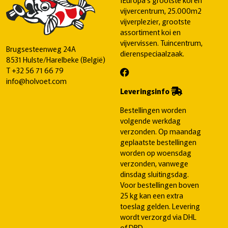
vijvercentrum, 25.000m2
vijverplezier, grootste
assortiment koi en
vijvervissen. Tuincentrum,
Brugsesteenweg 24A
dierenspeciaalzaak.
8531 Hulste/Harelbeke (België)
T
+32 56 71 66 79
info@holvoet.com
Leveringsinfo
Bestellingen worden
volgende werkdag
verzonden. Op maandag
geplaatste bestellingen
worden op woensdag
verzonden, vanwege
dinsdag sluitingsdag.
Voor bestellingen boven
25 kg kan een extra
toeslag gelden. Levering
wordt verzorgd via DHL
of DPD