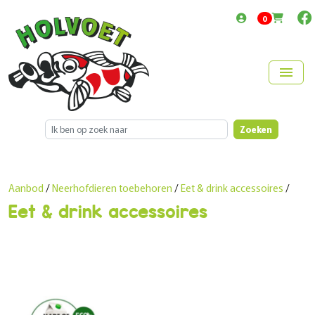
items in cart
0
menu
Zoeken
Aanbod
/
Neerhofdieren toebehoren
/
Eet & drink accessoires
/
Eet & drink accessoires