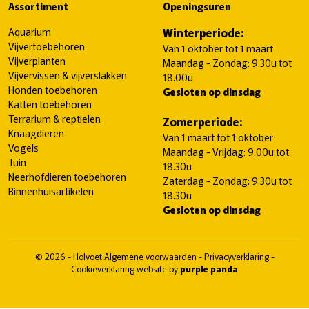
Assortiment
Openingsuren
Aquarium
Winterperiode:
Vijvertoebehoren
Van 1 oktober tot 1 maart
Vijverplanten
Maandag - Zondag: 9.30u tot
Vijvervissen & vijverslakken
18.00u
Honden toebehoren
Gesloten op dinsdag
Katten toebehoren
Terrarium & reptielen
Zomerperiode:
Knaagdieren
Van 1 maart tot 1 oktober
Vogels
Maandag - Vrijdag: 9.00u tot
Tuin
18.30u
Neerhofdieren toebehoren
Zaterdag - Zondag: 9.30u tot
Binnenhuisartikelen
18.30u
Gesloten op dinsdag
© 2026 - Holvoet
Algemene voorwaarden
-
Privacyverklaring
-
Cookieverklaring
website by
purple panda