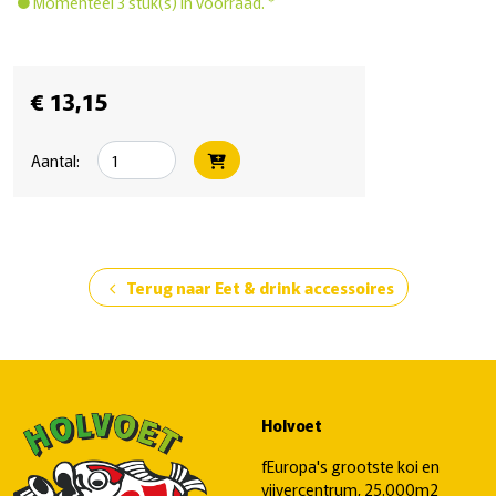
Momenteel 3 stuk(s) in voorraad. *
€ 13,15
Aantal:
Terug naar Eet & drink accessoires
chevron_left
Holvoet
fEuropa's grootste koi en
vijvercentrum, 25.000m2