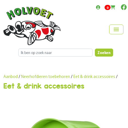
items in cart
0
menu
Zoeken
Aanbod
/
Neerhofdieren toebehoren
/
Eet & drink accessoires
/
Eet & drink accessoires