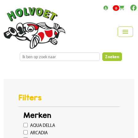
items in cart
0
menu
Zoeken
Filters
Merken
AQUA DELLA
ARCADIA