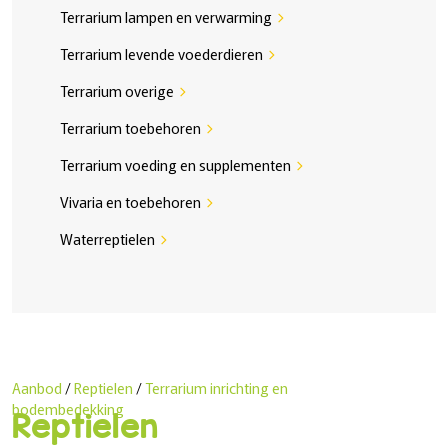
Terrarium lampen en verwarming
chevron_right
Terrarium levende voederdieren
chevron_right
Terrarium overige
chevron_right
Terrarium toebehoren
chevron_right
Terrarium voeding en supplementen
chevron_right
Vivaria en toebehoren
chevron_right
Waterreptielen
chevron_right
Aanbod
/
Reptielen
/
Terrarium inrichting en
bodembedekking
Reptielen