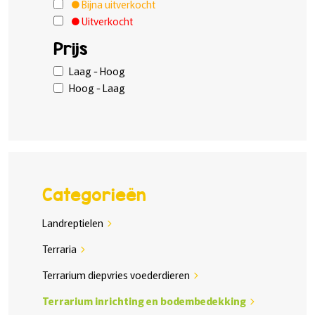
Bijna uitverkocht
Uitverkocht
Prijs
Laag - Hoog
Hoog - Laag
Categorieën
Landreptielen
chevron_right
Terraria
chevron_right
Terrarium diepvries voederdieren
chevron_right
Terrarium inrichting en bodembedekking
chevron_right