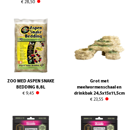
€ 28,50
ZOO MED ASPEN SNAKE
Grot met
BEDDING 8,8L
meelwormenschaal en
€ 9,45
drinkbak 24,5x15x11,5cm
€ 23,55