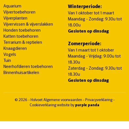
Aquarium
Winterperiode:
Vijvertoebehoren
Van 1 oktober tot 1 maart
Vijverplanten
Maandag - Zondag: 9.30u tot
Vijvervissen & vijverslakken
18.00u
Honden toebehoren
Gesloten op dinsdag
Katten toebehoren
Terrarium & reptielen
Zomerperiode:
Knaagdieren
Van 1 maart tot 1 oktober
Vogels
Maandag - Vrijdag: 9.00u tot
Tuin
18.30u
Neerhofdieren toebehoren
Zaterdag - Zondag: 9.30u tot
Binnenhuisartikelen
18.30u
Gesloten op dinsdag
© 2026 - Holvoet
Algemene voorwaarden
-
Privacyverklaring
-
Cookieverklaring
website by
purple panda