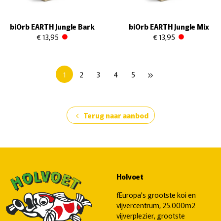
biOrb EARTH Jungle Bark
biOrb EARTH Jungle Mix
€ 13,95
€ 13,95
1
2
3
4
5
keyboard_double_arrow_right
Terug naar aanbod
chevron_left
Holvoet
fEuropa's grootste koi en
vijvercentrum, 25.000m2
vijverplezier, grootste