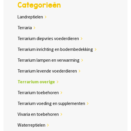
Categorieën
Landreptielen
chevron_right
Terraria
chevron_right
Terrarium diepvries voederdieren
chevron_right
Terrarium inrichting en bodembedekking
chevron_right
Terrarium lampen en verwarming
chevron_right
Terrarium levende voederdieren
chevron_right
Terrarium overige
chevron_right
Terrarium toebehoren
chevron_right
Terrarium voeding en supplementen
chevron_right
Vivaria en toebehoren
chevron_right
Waterreptielen
chevron_right