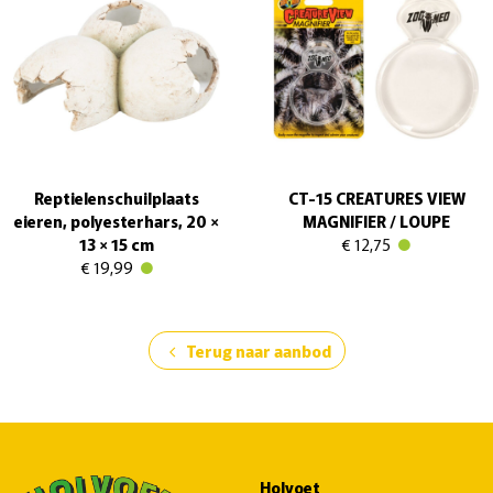
Reptielenschuilplaats
CT-15 CREATURES VIEW
eieren, polyesterhars, 20 ×
MAGNIFIER / LOUPE
13 × 15 cm
€ 12,75
€ 19,99
Terug naar aanbod
chevron_left
Holvoet