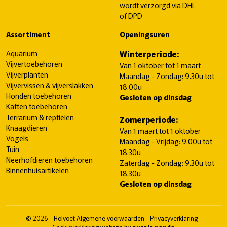
wordt verzorgd via DHL
of DPD
Assortiment
Openingsuren
Aquarium
Winterperiode:
Vijvertoebehoren
Van 1 oktober tot 1 maart
Vijverplanten
Maandag - Zondag: 9.30u tot
Vijvervissen & vijverslakken
18.00u
Honden toebehoren
Gesloten op dinsdag
Katten toebehoren
Terrarium & reptielen
Zomerperiode:
Knaagdieren
Van 1 maart tot 1 oktober
Vogels
Maandag - Vrijdag: 9.00u tot
Tuin
18.30u
Neerhofdieren toebehoren
Zaterdag - Zondag: 9.30u tot
Binnenhuisartikelen
18.30u
Gesloten op dinsdag
© 2026 - Holvoet
Algemene voorwaarden
-
Privacyverklaring
-