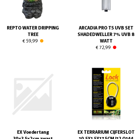
REPTO WATER DRIPPING
ARCADIA PRO T5 UVB SET
TREE
SHADEDWELLER 7% UVB 8
€ 59,99
WATT
€ 72,99
EX Voedertang
EX TERRARIUM CIJFERSLOT
30x3,5x2cm zwart
10,5X1,5X17,5CM I12 O144