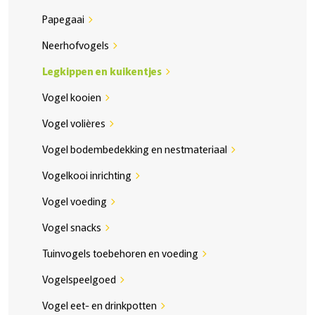
Papegaai
chevron_right
Neerhofvogels
chevron_right
Legkippen en kuikentjes
chevron_right
Vogel kooien
chevron_right
Vogel volières
chevron_right
Vogel bodembedekking en nestmateriaal
chevron_right
Vogelkooi inrichting
chevron_right
Vogel voeding
chevron_right
Vogel snacks
chevron_right
Tuinvogels toebehoren en voeding
chevron_right
Vogelspeelgoed
chevron_right
Vogel eet- en drinkpotten
chevron_right