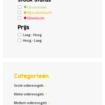
Op voorraad
Bijna uitverkocht
Uitverkocht
Prijs
Laag - Hoog
Hoog - Laag
Categorieën
Grote volierevogels
chevron_right
Kleine volierevogels
chevron_right
Medium volierevogels
chevron_right