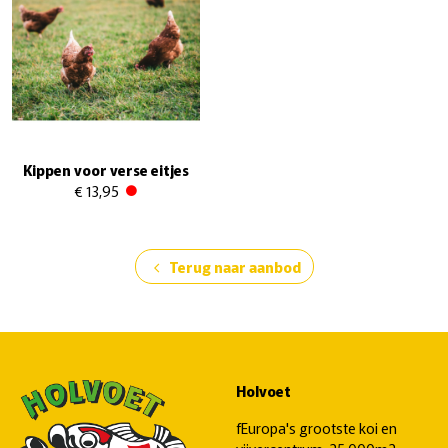
Kippen voor verse eitjes
€ 13,95
Terug naar aanbod
chevron_left
Holvoet
fEuropa's grootste koi en