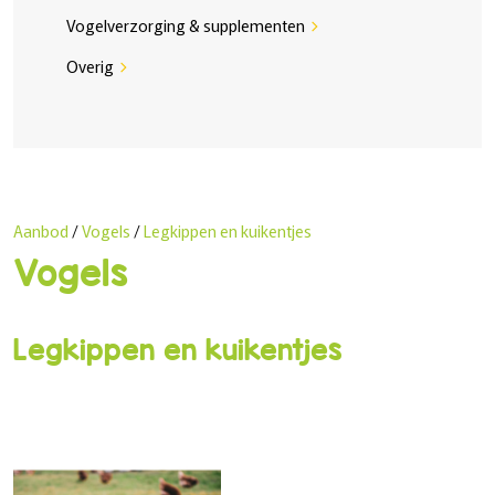
Vogelverzorging & supplementen
chevron_right
Overig
chevron_right
Aanbod
/
Vogels
/
Legkippen en kuikentjes
Vogels
Legkippen en kuikentjes