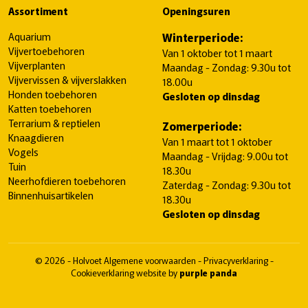
Assortiment
Openingsuren
Aquarium
Winterperiode:
Vijvertoebehoren
Van 1 oktober tot 1 maart
Vijverplanten
Maandag - Zondag: 9.30u tot
Vijvervissen & vijverslakken
18.00u
Honden toebehoren
Gesloten op dinsdag
Katten toebehoren
Terrarium & reptielen
Zomerperiode:
Knaagdieren
Van 1 maart tot 1 oktober
Vogels
Maandag - Vrijdag: 9.00u tot
Tuin
18.30u
Neerhofdieren toebehoren
Zaterdag - Zondag: 9.30u tot
Binnenhuisartikelen
18.30u
Gesloten op dinsdag
© 2026 - Holvoet
Algemene voorwaarden
-
Privacyverklaring
-
Cookieverklaring
website by
purple panda