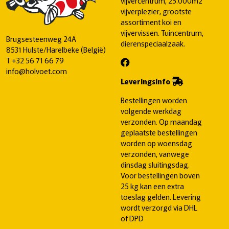
vijvercentrum, 25.000m2
vijverplezier, grootste
assortiment koi en
vijvervissen. Tuincentrum,
Brugsesteenweg 24A
dierenspeciaalzaak.
8531 Hulste/Harelbeke (België)
T
+32 56 71 66 79
info@holvoet.com
Leveringsinfo
Bestellingen worden
volgende werkdag
verzonden. Op maandag
geplaatste bestellingen
worden op woensdag
verzonden, vanwege
dinsdag sluitingsdag.
Voor bestellingen boven
25 kg kan een extra
toeslag gelden. Levering
wordt verzorgd via DHL
of DPD