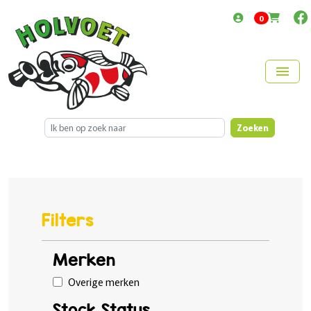
items in cart
0
menu
Zoeken
Filters
Merken
Overige merken
Stock Status