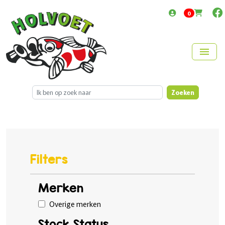
items in cart
0
menu
Zoeken
Filters
Merken
Overige merken
Stock Status