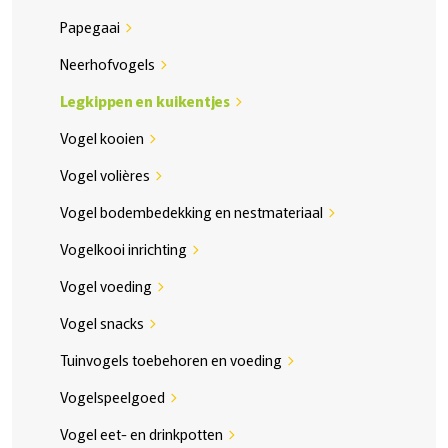
Papegaai
chevron_right
Neerhofvogels
chevron_right
Legkippen en kuikentjes
chevron_right
Vogel kooien
chevron_right
Vogel volières
chevron_right
Vogel bodembedekking en nestmateriaal
chevron_right
Vogelkooi inrichting
chevron_right
Vogel voeding
chevron_right
Vogel snacks
chevron_right
Tuinvogels toebehoren en voeding
chevron_right
Vogelspeelgoed
chevron_right
Vogel eet- en drinkpotten
chevron_right