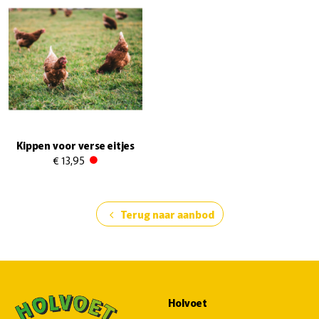
Kippen voor verse eitjes
€ 13,95
Terug naar aanbod
chevron_left
Holvoet