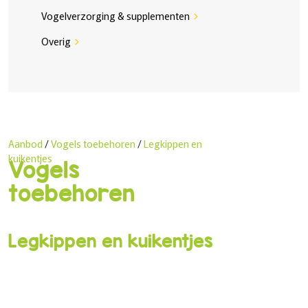
Vogelverzorging & supplementen
chevron_right
Overig
chevron_right
Aanbod
/
Vogels toebehoren
/
Legkippen en
kuikentjes
Vogels
toebehoren
Legkippen en kuikentjes