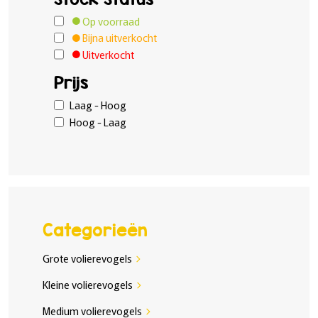
Op voorraad
Bijna uitverkocht
Uitverkocht
Prijs
Laag - Hoog
Hoog - Laag
Categorieën
Grote volierevogels
chevron_right
Kleine volierevogels
chevron_right
Medium volierevogels
chevron_right