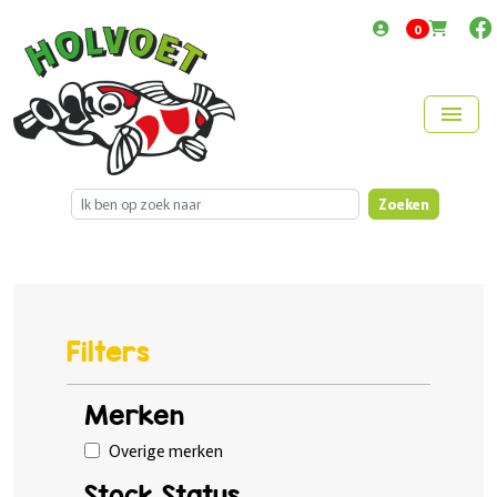
items in cart
0
menu
Zoeken
Filters
Merken
Overige merken
Stock Status