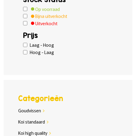
Op voorraad
Bijna uitverkocht
Uitverkocht
Prijs
Laag - Hoog
Hoog - Laag
Categorieën
Goudvissen
chevron_right
Koi standaard
chevron_right
Koi high quality
chevron_right