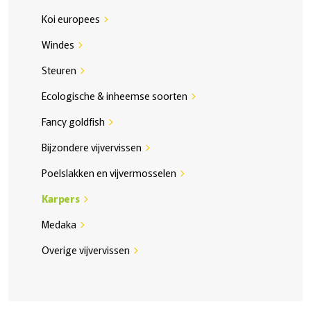
Koi europees
chevron_right
Windes
chevron_right
Steuren
chevron_right
Ecologische & inheemse soorten
chevron_right
Fancy goldfish
chevron_right
Bijzondere vijvervissen
chevron_right
Poelslakken en vijvermosselen
chevron_right
Karpers
chevron_right
Medaka
chevron_right
Overige vijvervissen
chevron_right