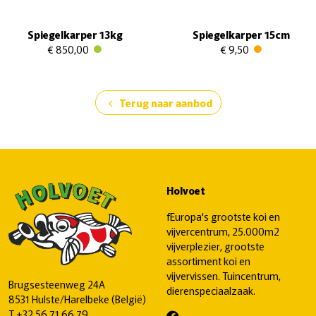
Spiegelkarper 13kg
Spiegelkarper 15cm
€ 850,00
€ 9,50
Terug naar aanbod
chevron_left
Holvoet
fEuropa's grootste koi en
vijvercentrum, 25.000m2
vijverplezier, grootste
assortiment koi en
vijvervissen. Tuincentrum,
Brugsesteenweg 24A
dierenspeciaalzaak.
8531 Hulste/Harelbeke (België)
T
+32 56 71 66 79