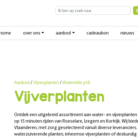
home
over ons
aanbod
cadeaubon
nieuws
Aanbod
/
Vijverplanten
/
Waterlelie p18
Vijverplanten
Ontdek een uitgebreid assortiment aan water- en vijverplanten 
op 15 minuten rijden van Roeselare, Izegem en Kortrijk. Wij bied
Vlaanderen, met zorg geselecteerd vanuit diverse leveranciers.
waterzuiverende planten, inheemse vijverplanten of deskundig ad