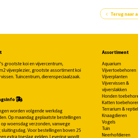
Terug naar 
chevron_left
t
Assortiment
's grootste koi en vijvercentrum,
Aquarium
2 vijverplezier, grootste assortiment koi
Vijvertoebehoren
ervissen. Tuincentrum, dierenspeciaalzaak.
Vijverplanten
Vijvervissen &
vijverslakken
Honden toebehor
ngsinfo
Katten toebehore
Terrarium & reptie
ingen worden volgende werkdag
Knaagdieren
en. Op maandag geplaatste bestellingen
Vogels
 op woensdag verzonden, vanwege
Tuin
 sluitingsdag. Voor bestellingen boven 25
Neerhofdieren
een extra toeslag gelden. Levering wordt