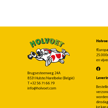
Holvoe
fEuropa
25.000m
en vijv
Brugsesteenweg 24A
Leveri
8531 Hulste/Harelbeke (België)
T
+32 56 71 66 79
Bestell
info@holvoet.com
verzond
worden
dinsdag
kg kan 