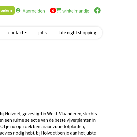
Aanmelden
winkelmandje
Zoeken
items in cart
0
contact
jobs
late night shopping
bij Holvoet, gevestigd in West-Vlaanderen, slechts
en een ruime selectie van de beste vijverplanten in
 Of je nu op zoek bent naar zuurstofplanten,
vies nodig hebt, bij Holvoet ben je aan het juiste