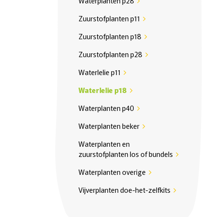
Waterplanten p28
chevron_right
Zuurstofplanten p11
chevron_right
Zuurstofplanten p18
chevron_right
Zuurstofplanten p28
chevron_right
Waterlelie p11
chevron_right
Waterlelie p18
chevron_right
Waterplanten p40
chevron_right
Waterplanten beker
chevron_right
Waterplanten en
zuurstofplanten los of bundels
chevron_right
Waterplanten overige
chevron_right
Vijverplanten doe-het-zelfkits
chevron_right