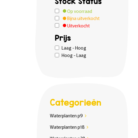
Stock Status
Op voorraad
Bijna uitverkocht
Uitverkocht
Prijs
Laag - Hoog
Hoog - Laag
Categorieën
Waterplanten p9
chevron_right
Waterplanten p18
chevron_right