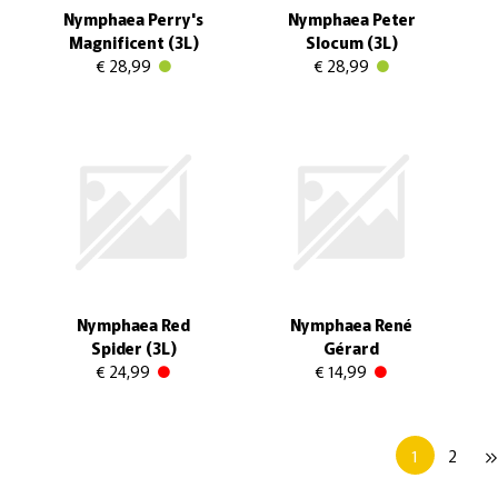
Nymphaea Perry's
Nymphaea Peter
Magnificent (3L)
Slocum (3L)
€ 28,99
€ 28,99
Nymphaea Red
Nymphaea René
Spider (3L)
Gérard
€ 24,99
€ 14,99
1
2
keyboard_double_arrow_