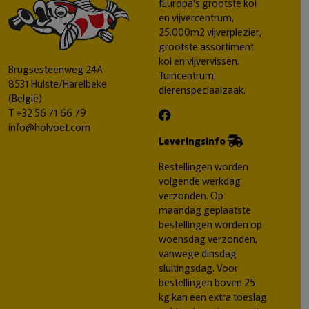
fEuropa's grootste koi
en vijvercentrum,
25.000m2 vijverplezier,
grootste assortiment
koi en vijvervissen.
Brugsesteenweg 24A
Tuincentrum,
8531 Hulste/Harelbeke
dierenspeciaalzaak.
(België)
T
+32 56 71 66 79
info@holvoet.com
Leveringsinfo
Bestellingen worden
volgende werkdag
verzonden. Op
maandag geplaatste
bestellingen worden op
woensdag verzonden,
vanwege dinsdag
sluitingsdag. Voor
bestellingen boven 25
kg kan een extra toeslag