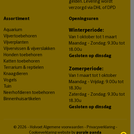
gelden. Levering wordt
verzorgd via DHL of DPD
Assortiment
Openingsuren
Aquarium
Winterperiode:
Vijvertoebehoren
Van 1 oktober tot 1 maart
Vijverplanten
Maandag - Zondag: 9.30u tot
Vijvervissen & vijverslakken
18.00u
Honden toebehoren
Gesloten op dinsdag
Katten toebehoren
Terrarium & reptielen
Zomerperiode:
Knaagdieren
Van 1 maart tot 1 oktober
Vogels
Maandag - Vrijdag: 9.00u tot
Tuin
18.30u
Neerhofdieren toebehoren
Zaterdag - Zondag: 9.30u tot
Binnenhuisartikelen
18.30u
Gesloten op dinsdag
© 2026 - Holvoet
Algemene voorwaarden
-
Privacyverklaring
-
Cookieverklaring
website by
purple panda