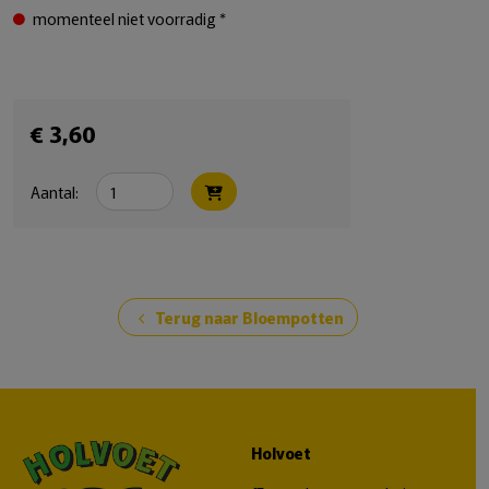
momenteel niet voorradig *
€ 3,60
Aantal:
Terug naar Bloempotten
chevron_left
Holvoet