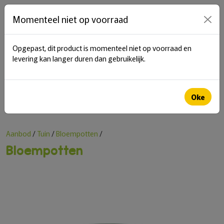
items in cart
0
Momenteel niet op voorraad
Opgepast, dit product is momenteel niet op voorraad en
menu
levering kan langer duren dan gebruikelijk.
Zoeken
Oke
Aanbod
/
Tuin
/
Bloempotten
/
Bloempotten