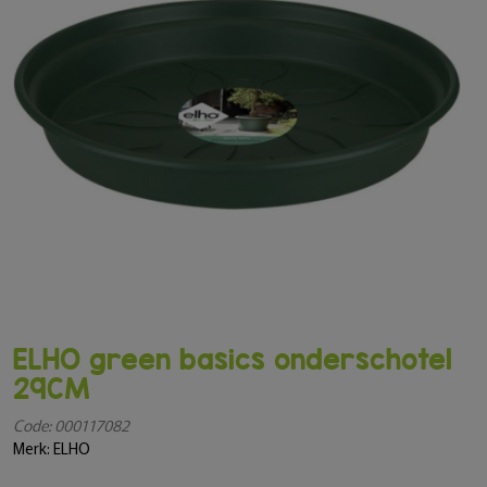
ELHO green basics onderschotel
29CM
Code: 000117082
Merk: ELHO