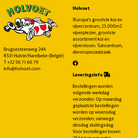
Holvoet
fEuropa's grootste koi en
vijvercentrum, 25.000m2
vijverplezier, grootste
assortiment koi en
vijvervissen. Tuincentrum,
Brugsesteenweg 24A
dierenspeciaalzaak.
8531 Hulste/Harelbeke (België)
T
+32 56 71 66 79
info@holvoet.com
Leveringsinfo
Bestellingen worden
volgende werkdag
verzonden. Op maandag
geplaatste bestellingen
worden op woensdag
verzonden, vanwege
dinsdag sluitingsdag.
Voor bestellingen boven
25 kg kan een extra