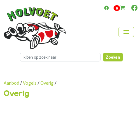
items in cart
0
menu
Zoeken
Aanbod
/
Vogels
/
Overig
/
Overig