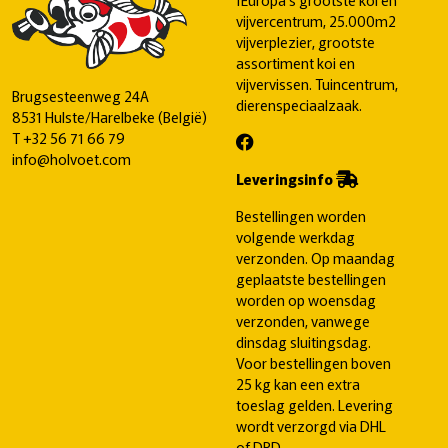
vijvercentrum, 25.000m2
vijverplezier, grootste
assortiment koi en
vijvervissen. Tuincentrum,
Brugsesteenweg 24A
dierenspeciaalzaak.
8531 Hulste/Harelbeke (België)
T
+32 56 71 66 79
info@holvoet.com
Leveringsinfo
Bestellingen worden
volgende werkdag
verzonden. Op maandag
geplaatste bestellingen
worden op woensdag
verzonden, vanwege
dinsdag sluitingsdag.
Voor bestellingen boven
25 kg kan een extra
toeslag gelden. Levering
wordt verzorgd via DHL
of DPD