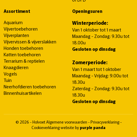
Assortiment
Openingsuren
Aquarium
Winterperiode:
Vijvertoebehoren
Van 1 oktober tot 1 maart
Vijverplanten
Maandag - Zondag: 9.30u tot
Vijvervissen & vijverslakken
18.00u
Honden toebehoren
Gesloten op dinsdag
Katten toebehoren
Terrarium & reptielen
Zomerperiode:
Knaagdieren
Van 1 maart tot 1 oktober
Vogels
Maandag - Vrijdag: 9.00u tot
Tuin
18.30u
Neerhofdieren toebehoren
Zaterdag - Zondag: 9.30u tot
Binnenhuisartikelen
18.30u
Gesloten op dinsdag
© 2026 - Holvoet
Algemene voorwaarden
-
Privacyverklaring
-
Cookieverklaring
website by
purple panda