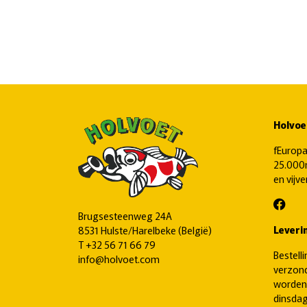
Holvoe
fEuropa
25.000m
en vijv
Brugsesteenweg 24A
Leveri
8531 Hulste/Harelbeke (België)
T
+32 56 71 66 79
Bestell
info@holvoet.com
verzond
worden
dinsdag