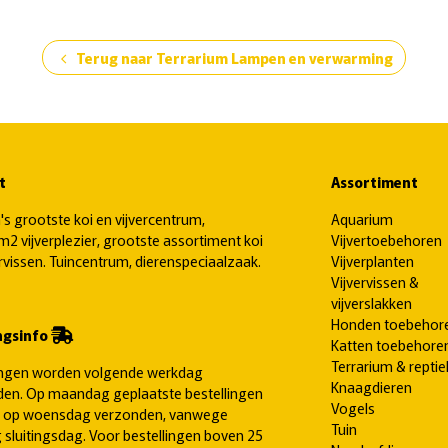
Terug naar Terrarium Lampen en verwarming
chevron_left
t
Assortiment
's grootste koi en vijvercentrum,
Aquarium
2 vijverplezier, grootste assortiment koi
Vijvertoebehoren
ervissen. Tuincentrum, dierenspeciaalzaak.
Vijverplanten
Vijvervissen &
vijverslakken
Honden toebehor
ngsinfo
Katten toebehore
Terrarium & reptie
ingen worden volgende werkdag
Knaagdieren
en. Op maandag geplaatste bestellingen
Vogels
 op woensdag verzonden, vanwege
Tuin
 sluitingsdag. Voor bestellingen boven 25