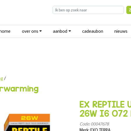
home
over ons
aanbod
cadeaubon
nieuws
ng
/
erwarming
EX REPTILE
26W I6 O72
Code: 00047678
Merk: EXO TERRA