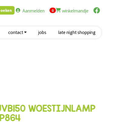
Aanmelden
winkelmandje
Zoeken
items in cart
0
contact
jobs
late night shopping
 UVB150 WOESTIJNLAMP
 P864