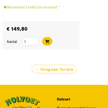
Momenteel 3 stuk(s) in voorraad. *
€ 149,80
Aantal:
Terug naar Terraria
chevron_left
Holvoet
fEuropa's grootste koi en