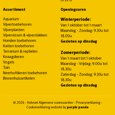
Assortiment
Openingsuren
Aquarium
Winterperiode:
Vijvertoebehoren
Van 1 oktober tot 1 maart
Vijverplanten
Maandag - Zondag: 9.30u tot
Vijvervissen & vijverslakken
18.00u
Honden toebehoren
Gesloten op dinsdag
Katten toebehoren
Terrarium & reptielen
Zomerperiode:
Knaagdieren
Van 1 maart tot 1 oktober
Vogels
Maandag - Vrijdag: 9.00u tot
Tuin
18.30u
Neerhofdieren toebehoren
Zaterdag - Zondag: 9.30u tot
Binnenhuisartikelen
18.30u
Gesloten op dinsdag
© 2026 - Holvoet
Algemene voorwaarden
-
Privacyverklaring
-
Cookieverklaring
website by
purple panda