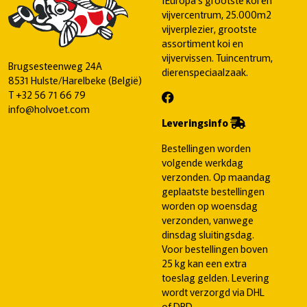
vijvercentrum, 25.000m2
vijverplezier, grootste
assortiment koi en
vijvervissen. Tuincentrum,
Brugsesteenweg 24A
dierenspeciaalzaak.
8531 Hulste/Harelbeke (België)
T
+32 56 71 66 79
info@holvoet.com
Leveringsinfo
Bestellingen worden
volgende werkdag
verzonden. Op maandag
geplaatste bestellingen
worden op woensdag
verzonden, vanwege
dinsdag sluitingsdag.
Voor bestellingen boven
25 kg kan een extra
toeslag gelden. Levering
wordt verzorgd via DHL
of DPD