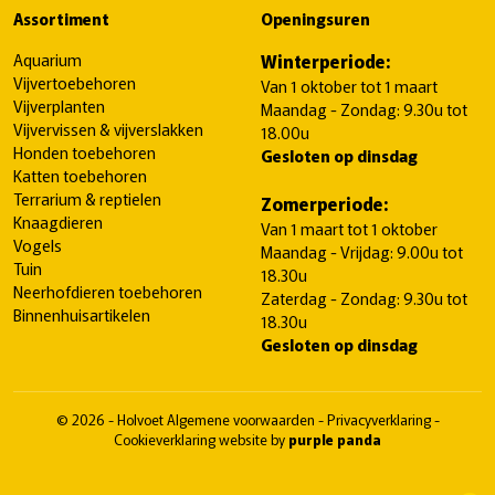
Assortiment
Openingsuren
Aquarium
Winterperiode:
Vijvertoebehoren
Van 1 oktober tot 1 maart
Vijverplanten
Maandag - Zondag: 9.30u tot
Vijvervissen & vijverslakken
18.00u
Honden toebehoren
Gesloten op dinsdag
Katten toebehoren
Terrarium & reptielen
Zomerperiode:
Knaagdieren
Van 1 maart tot 1 oktober
Vogels
Maandag - Vrijdag: 9.00u tot
Tuin
18.30u
Neerhofdieren toebehoren
Zaterdag - Zondag: 9.30u tot
Binnenhuisartikelen
18.30u
Gesloten op dinsdag
© 2026 - Holvoet
Algemene voorwaarden
-
Privacyverklaring
-
Cookieverklaring
website by
purple panda