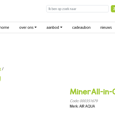
home
over ons
aanbod
cadeaubon
nieuws
g
/
g
MinerAll-in-
Code: 000351679
Merk: AIR AQUA