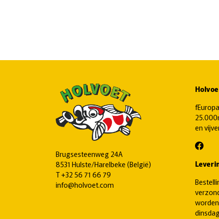
Holvoe
fEuropa
25.000m
en vijv
Brugsesteenweg 24A
Leveri
8531 Hulste/Harelbeke (België)
T
+32 56 71 66 79
Bestell
info@holvoet.com
verzond
worden
dinsdag