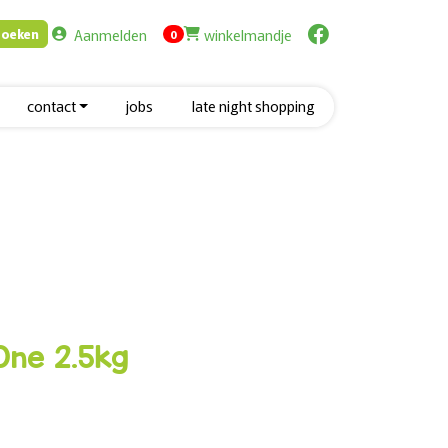
Aanmelden
winkelmandje
Zoeken
items in cart
0
contact
jobs
late night shopping
One 2.5kg