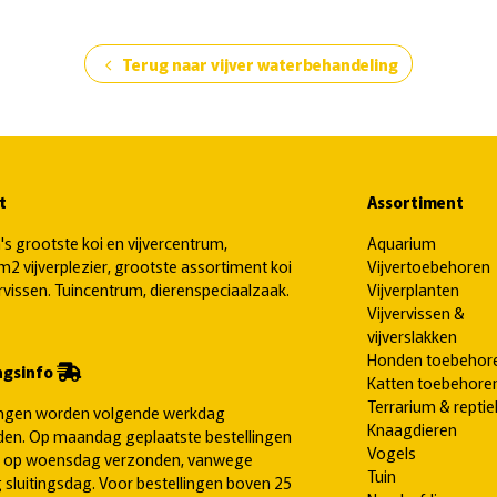
Terug naar vijver waterbehandeling
chevron_left
t
Assortiment
's grootste koi en vijvercentrum,
Aquarium
2 vijverplezier, grootste assortiment koi
Vijvertoebehoren
ervissen. Tuincentrum, dierenspeciaalzaak.
Vijverplanten
Vijvervissen &
vijverslakken
Honden toebehor
ngsinfo
Katten toebehore
Terrarium & reptie
ingen worden volgende werkdag
Knaagdieren
en. Op maandag geplaatste bestellingen
Vogels
 op woensdag verzonden, vanwege
Tuin
 sluitingsdag. Voor bestellingen boven 25