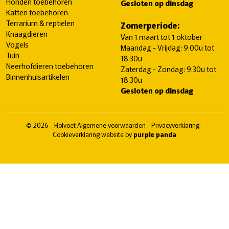
Honden toebehoren
Gesloten op dinsdag
Katten toebehoren
Terrarium & reptielen
Zomerperiode:
Knaagdieren
Van 1 maart tot 1 oktober
Vogels
Maandag - Vrijdag: 9.00u tot
Tuin
18.30u
Neerhofdieren toebehoren
Zaterdag - Zondag: 9.30u tot
Binnenhuisartikelen
18.30u
Gesloten op dinsdag
© 2026 - Holvoet
Algemene voorwaarden
-
Privacyverklaring
-
Cookieverklaring
website by
purple panda