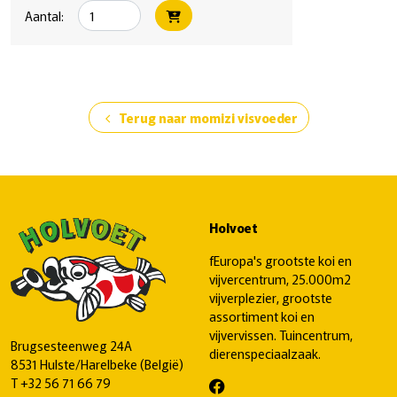
Aantal:
Terug naar momizi visvoeder
chevron_left
Holvoet
fEuropa's grootste koi en
vijvercentrum, 25.000m2
vijverplezier, grootste
assortiment koi en
vijvervissen. Tuincentrum,
Brugsesteenweg 24A
dierenspeciaalzaak.
8531 Hulste/Harelbeke (België)
T
+32 56 71 66 79