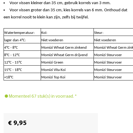
Voor vissen kleiner dan 35 cm, gebruik korrels van 3 mm.
Voor vissen groter dan 35 cm, kies korrels van 6 mm. Onthoud dat
een korrel nooit te klein kan zijn, zelfs bij twijfel.
Watertemperatuur:
Koi:
Steur:
lager dan 4°C:
Niet voederen
Niet voederen
4°C - 8°C
Momizi Wheat Germ zinkend
Momizi Wheat Germ zin
8°C - 12°C
Momizi Wheat Germ drijvend
Momizi Steurvoer
12°C - 15°C
Momizi Green
Momizi Steurvoer
15°C - 18°C
Momizi Vita Koi
Momizi Steurvoer
+18°C
Momizi Top Koi
Momizi Steurvoer
Momenteel 67 stuk(s) in voorraad. *
€ 9,95