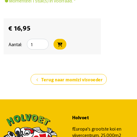
Momenteel 1 stuk(s) in voorraad. *
€ 16,95
Aantal:
Terug naar momizi visvoeder
chevron_left
Holvoet
fEuropa's grootste koi en
vijvercentrum, 25.000m2