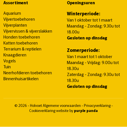
Assortiment
Openingsuren
Aquarium
Winterperiode:
Vijvertoebehoren
Van 1 oktober tot 1 maart
Vijverplanten
Maandag - Zondag: 9.30u tot
Vijvervissen & vijverslakken
18.00u
Honden toebehoren
Gesloten op dinsdag
Katten toebehoren
Terrarium & reptielen
Zomerperiode:
Knaagdieren
Van 1 maart tot 1 oktober
Vogels
Maandag - Vrijdag: 9.00u tot
Tuin
18.30u
Neerhofdieren toebehoren
Zaterdag - Zondag: 9.30u tot
Binnenhuisartikelen
18.30u
Gesloten op dinsdag
© 2026 - Holvoet
Algemene voorwaarden
-
Privacyverklaring
-
Cookieverklaring
website by
purple panda