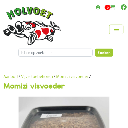
items in cart
0
menu
Zoeken
Aanbod
/
Vijvertoebehoren
/
Momizi visvoeder
/
Momizi visvoeder