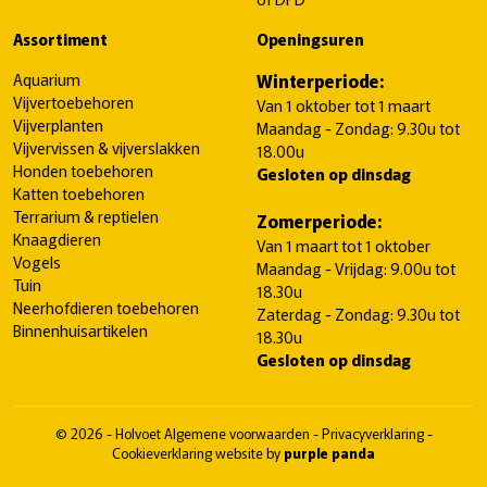
Assortiment
Openingsuren
Aquarium
Winterperiode:
Vijvertoebehoren
Van 1 oktober tot 1 maart
Vijverplanten
Maandag - Zondag: 9.30u tot
Vijvervissen & vijverslakken
18.00u
Honden toebehoren
Gesloten op dinsdag
Katten toebehoren
Terrarium & reptielen
Zomerperiode:
Knaagdieren
Van 1 maart tot 1 oktober
Vogels
Maandag - Vrijdag: 9.00u tot
Tuin
18.30u
Neerhofdieren toebehoren
Zaterdag - Zondag: 9.30u tot
Binnenhuisartikelen
18.30u
Gesloten op dinsdag
© 2026 - Holvoet
Algemene voorwaarden
-
Privacyverklaring
-
Cookieverklaring
website by
purple panda