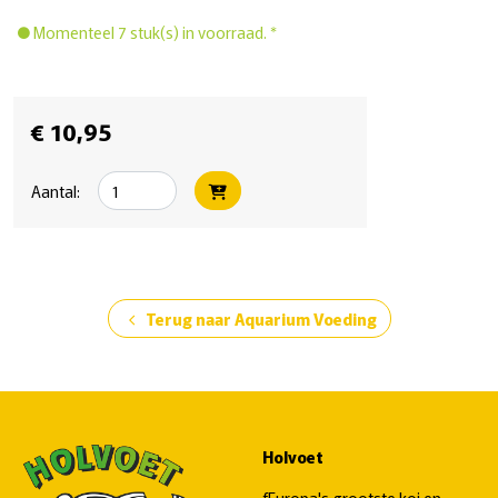
Momenteel 7 stuk(s) in voorraad. *
€ 10,95
Aantal:
Terug naar Aquarium Voeding
chevron_left
Holvoet
fEuropa's grootste koi en