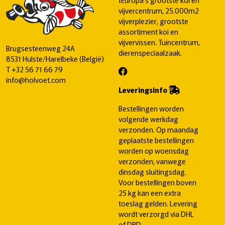
vijvercentrum, 25.000m2
vijverplezier, grootste
assortiment koi en
vijvervissen. Tuincentrum,
Brugsesteenweg 24A
dierenspeciaalzaak.
8531 Hulste/Harelbeke (België)
T
+32 56 71 66 79
info@holvoet.com
Leveringsinfo
Bestellingen worden
volgende werkdag
verzonden. Op maandag
geplaatste bestellingen
worden op woensdag
verzonden, vanwege
dinsdag sluitingsdag.
Voor bestellingen boven
25 kg kan een extra
toeslag gelden. Levering
wordt verzorgd via DHL
of DPD