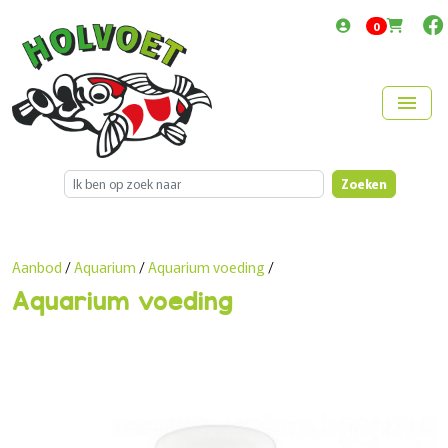
items in cart
0
menu
Zoeken
Aanbod
/
Aquarium
/
Aquarium voeding
/
Aquarium voeding