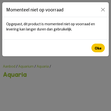
items in cart
0
Momenteel niet op voorraad
Opgepast, dit product is momenteel niet op voorraad en
menu
levering kan langer duren dan gebruikelijk.
Zoeken
Oke
Aanbod
/
Aquarium
/
Aquaria
/
Aquaria