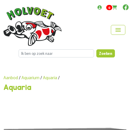
items in cart
0
menu
Zoeken
Aanbod
/
Aquarium
/
Aquaria
/
Aquaria