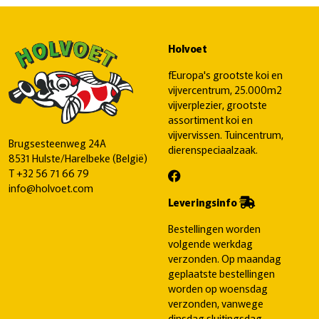
Holvoet
fEuropa's grootste koi en
vijvercentrum, 25.000m2
vijverplezier, grootste
assortiment koi en
vijvervissen. Tuincentrum,
Brugsesteenweg 24A
dierenspeciaalzaak.
8531 Hulste/Harelbeke (België)
T
+32 56 71 66 79
info@holvoet.com
Leveringsinfo
Bestellingen worden
volgende werkdag
verzonden. Op maandag
geplaatste bestellingen
worden op woensdag
verzonden, vanwege
dinsdag sluitingsdag.