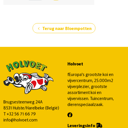
Terug naar Bloempotten
chevron_left
Holvoet
fEuropa's grootste koi en
vijvercentrum, 25.000m2
vijverplezier, grootste
assortiment koi en
vijvervissen. Tuincentrum,
Brugsesteenweg 24A
dierenspeciaalzaak.
8531 Hulste/Harelbeke (België)
T
+32 56 71 66 79
info@holvoet.com
Leveringsinfo