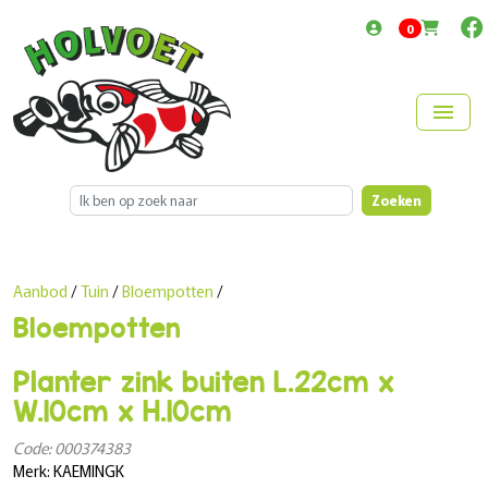
items in cart
0
menu
Zoeken
Aanbod
/
Tuin
/
Bloempotten
/
Bloempotten
Planter zink buiten L.22cm x
W.10cm x H.10cm
Code: 000374383
Merk: KAEMINGK