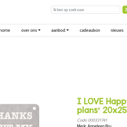
home
over ons
aanbod
cadeaubon
nieuws
I LOVE Happ
plans' 20x2
Code: 000331741
Merk: Anneleen Bru