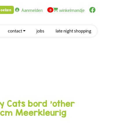
Aanmelden
winkelmandje
Zoeken
items in cart
0
contact
jobs
late night shopping
y Cats bord 'other
5cm Meerkleurig