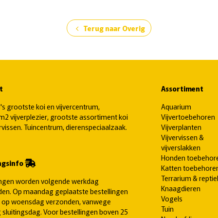
Terug naar Overig
chevron_left
t
Assortiment
's grootste koi en vijvercentrum,
Aquarium
2 vijverplezier, grootste assortiment koi
Vijvertoebehoren
ervissen. Tuincentrum, dierenspeciaalzaak.
Vijverplanten
Vijvervissen &
vijverslakken
Honden toebehor
ngsinfo
Katten toebehore
Terrarium & reptie
ingen worden volgende werkdag
Knaagdieren
en. Op maandag geplaatste bestellingen
Vogels
 op woensdag verzonden, vanwege
Tuin
 sluitingsdag. Voor bestellingen boven 25