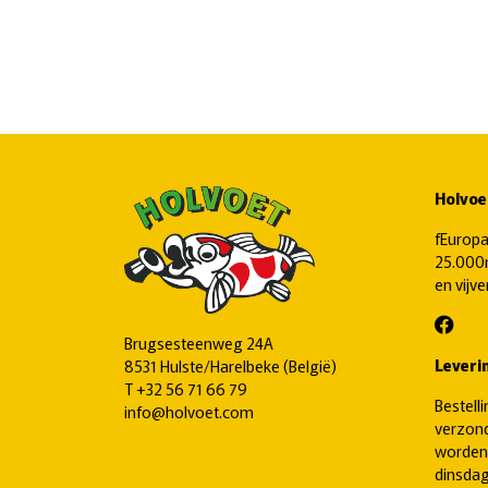
Holvoe
fEuropa
25.000m
en vijv
Brugsesteenweg 24A
Leveri
8531 Hulste/Harelbeke (België)
T
+32 56 71 66 79
Bestell
info@holvoet.com
verzond
worden
dinsdag