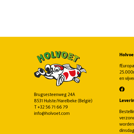
Holvoe
fEuropa
25.000m
en vijv
Brugsesteenweg 24A
Leveri
8531 Hulste/Harelbeke (België)
T
+32 56 71 66 79
Bestell
info@holvoet.com
verzond
worden
dinsdag