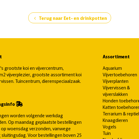
Terug naar Eet- en drinkpotten
chevron_left
t
Assortiment
's grootste koi en vijvercentrum,
Aquarium
2 vijverplezier, grootste assortiment koi
Vijvertoebehoren
ervissen. Tuincentrum, dierenspeciaalzaak.
Vijverplanten
Vijvervissen &
vijverslakken
Honden toebehor
ngsinfo
Katten toebehore
Terrarium & reptie
ingen worden volgende werkdag
Knaagdieren
en. Op maandag geplaatste bestellingen
Vogels
 op woensdag verzonden, vanwege
Tuin
 sluitingsdag. Voor bestellingen boven 25