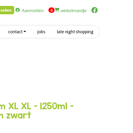
Aanmelden
winkelmandje
Zoeken
items in cart
0
contact
jobs
late night shopping
 XL XL - 1250ml -
m zwart