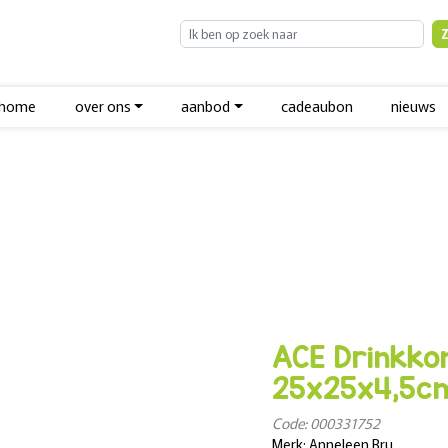
home
over ons
aanbod
cadeaubon
nieuws
ACE Drinkkom
25x25x4,5c
Code: 000331752
Merk: Anneleen Bru