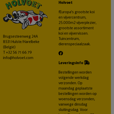
Holvoet
fEuropa's grootste koi
en vijvercentrum,
25.000m2 vijverplezier,
grootste assortiment
koi en vijvervissen.
Brugsesteenweg 24A
Tuincentrum,
8531 Hulste/Harelbeke
dierenspeciaalzaak.
(België)
T
+32 56 71 66 79
info@holvoet.com
Leveringsinfo
Bestellingen worden
volgende werkdag
verzonden. Op
maandag geplaatste
bestellingen worden op
woensdag verzonden,
vanwege dinsdag
sluitingsdag. Voor