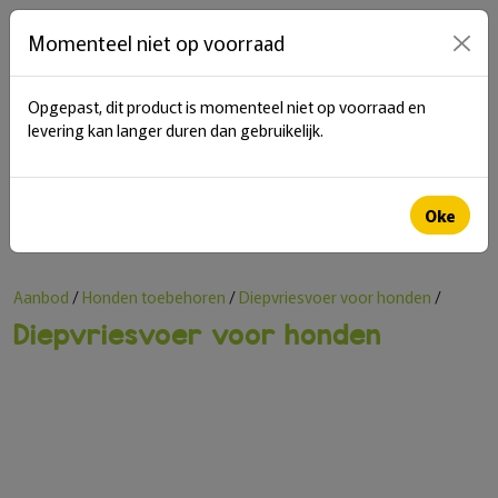
items in cart
0
Momenteel niet op voorraad
Opgepast, dit product is momenteel niet op voorraad en
menu
levering kan langer duren dan gebruikelijk.
Zoeken
Oke
Aanbod
/
Honden toebehoren
/
Diepvriesvoer voor honden
/
Diepvriesvoer voor honden