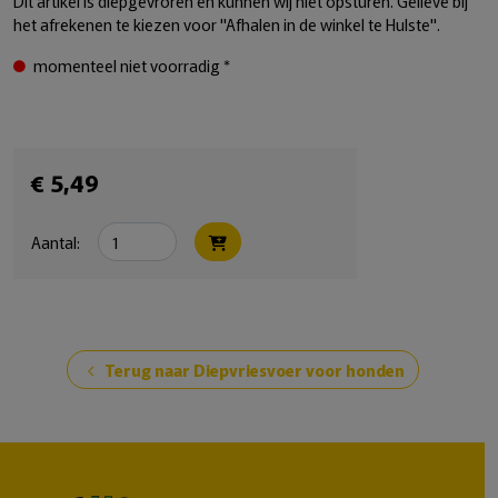
Dit artikel is diepgevroren en kunnen wij niet opsturen. Gelieve bij
het afrekenen te kiezen voor "Afhalen in de winkel te Hulste".
momenteel niet voorradig *
€ 5,49
Aantal:
Terug naar Diepvriesvoer voor honden
chevron_left